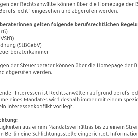
ngen der Rechtsanwälte können über die
Homepage
der 
 „Berufsrecht“ eingesehen und abgerufen werden.
beraterinnen gelten folgende berufsrechtlichen Regel
erG)
DVStB)
rdnung (StBGebV)
teuerberaterkammer
ngen der Steuerberater können über die
Homepage
der B
nd abgerufen werden.
nder Interessen ist Rechtsanwälten aufgrund berufsrec
ahme eines Mandates wird deshalb immer mit einem spe
in Interessenkonflikt vorliegt.
chtung:
tigkeiten aus einem Mandatsverhältnis bis zu einem Strei
Berlin eine Schlichtungsstelle eingerichtet. Information