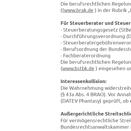
Die berufsrechtlichen Regelu
((
www.brak.de
) in der Rubrik
Für Steuerberater und Steuer
- Steuerberatungsgesetz (StB
- Durchführungsverordnung (
- Steuerberatergebührenvero
- Berufsordnung der Bundess
- Fachberaterordnung
Die berufsrechtlichen Regelu
(
www.bstbk.de
) eingesehen u
Interessenkollision:
Die Wahrnehmung widerstreite
(§ 43a Abs. 4 BRAO). Vor Ann
(DATEV Phantasy) geprüft, ob e
Außergerichtliche Streitschli
Für vermögensrechtliche Strei
Bundesrechtsanwaltskammer in 