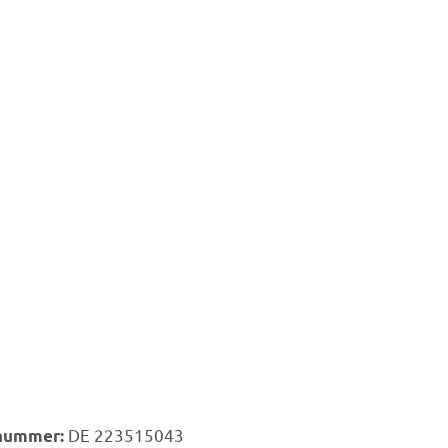
DE 223515043
snummer: