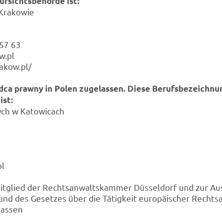
ufsichtsbehörde ist:
Krakowie
 57 63
w.pl
akow.pl/
adca prawny in Polen zugelassen. Diese Berufsbezeichnu
ist:
ch w Katowicach
pl
Mitglied der Rechtsanwaltskammer Düsseldorf und zur Au
rund des Gesetzes über die Tätigkeit europäischer Rechts
lassen