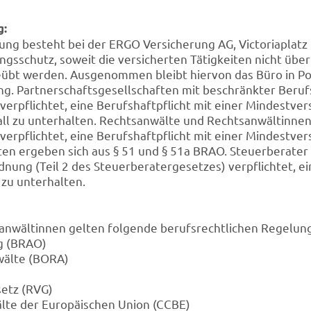
g:
ung besteht bei der ERGO Versicherung AG, Victoriaplatz 
ngsschutz, soweit die versicherten Tätigkeiten nicht übe
bt werden. Ausgenommen bleibt hiervon das Büro in Polen
g. Partnerschaftsgesellschaften mit beschränkter Beruf
rpflichtet, eine Berufshaftpflicht mit einer Mindestve
all zu unterhalten. Rechtsanwälte und Rechtsanwältinnen
erpflichtet, eine Berufshaftpflicht mit einer Mindestv
iten ergeben sich aus § 51 und § 51a BRAO. Steuerberate
nung (Teil 2 des Steuerberatergesetzes) verpflichtet, ei
 zu unterhalten.
anwältinnen gelten folgende berufsrechtlichen Regelun
g (BRAO)
wälte (BORA)
etz (RVG)
lte der Europäischen Union (CCBE)