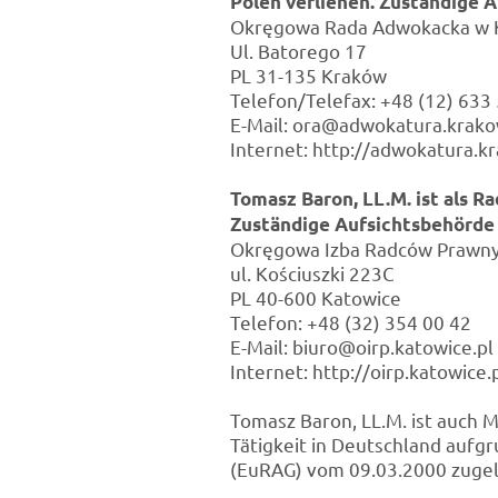
Polen verliehen. Zuständige A
Okręgowa Rada Adwokacka w 
Ul. Batorego 17
PL 31-135 Kraków
Telefon/Telefax: +48 (12) 633
E-Mail: ora@adwokatura.krako
Internet: http://adwokatura.kr
Tomasz Baron, LL.M. ist als R
Zuständige Aufsichtsbehörde 
Okręgowa Izba Radców Prawny
ul. Kościuszki 223C
PL 40-600 Katowice
Telefon: +48 (32) 354 00 42
E-Mail: biuro@oirp.katowice.pl
Internet: http://oirp.katowice.
Tomasz Baron, LL.M. ist auch 
Tätigkeit in Deutschland aufg
(EuRAG) vom 09.03.2000 zuge